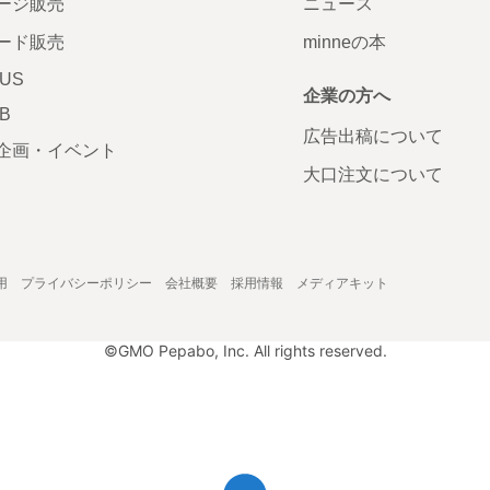
ージ販売
ニュース
ード販売
minneの本
LUS
企業の方へ
AB
広告出稿について
企画・イベント
大口注文について
用
プライバシーポリシー
会社概要
採用情報
メディアキット
©GMO Pepabo, Inc. All rights reserved.