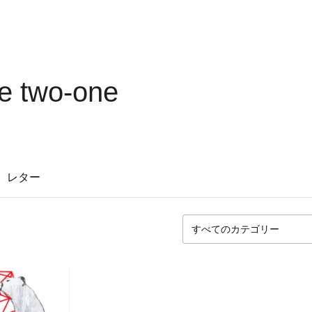
ce two-one
レター