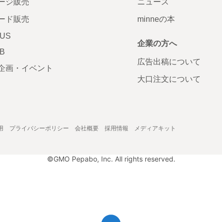
ージ販売
ニュース
ード販売
minneの本
LUS
企業の方へ
AB
広告出稿について
企画・イベント
大口注文について
用
プライバシーポリシー
会社概要
採用情報
メディアキット
©GMO Pepabo, Inc. All rights reserved.