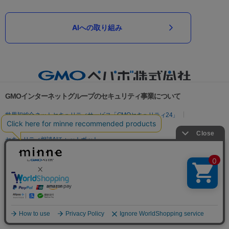
AIへの取り組み
GMOインターネットグループのセキュリティ事業について
世界初総合ネットセキュリティサービス「GMOセキュリティ24」
パスワード漏洩診断
Webサイトリスク診断
セキュリティ相談AIチャットボット
実在証明・盗聴対策
サイバー攻撃対策（GMOサイバーセキュリティ byイエラエ）
サイバー攻撃対策（GMO Flatt Security）
なりすまし対策
セキュリティ事業の軌跡