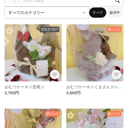
すべて
販売中
SOLD OUT
残り1点
おむつケーキ☆恐竜☆
おむつケーキ☆くまさんドレス風☆
3,700円
4,800円
残り1点
残り1点