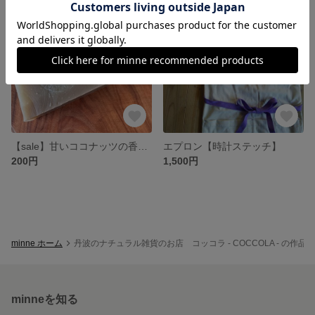
SOLD OUT
残り1点
【sale】甘いココナッツの香り！海のいろ ミルク石鹸
エプロン【時計ステッチ】
200円
1,500円
minne ホーム
丹波のナチュラル雑貨のお店 コッコラ - COCCOLA - の作品
minneを知る