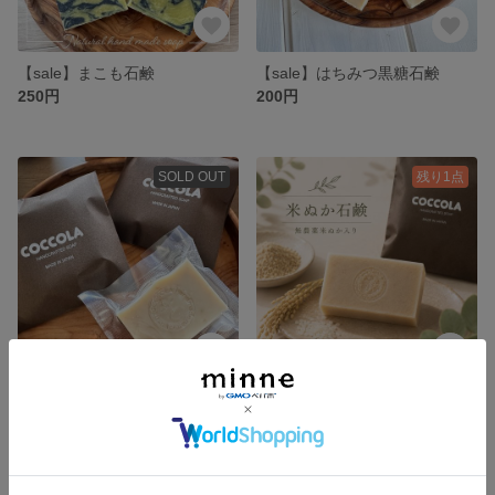
【sale】まこも石鹸
【sale】はちみつ黒糖石鹸
250円
200円
SOLD OUT
残り1点
【sale】山羊ミルク入りラベンダーミルク石鹸
【sale】丹波の米ぬか石鹸
200円
300円