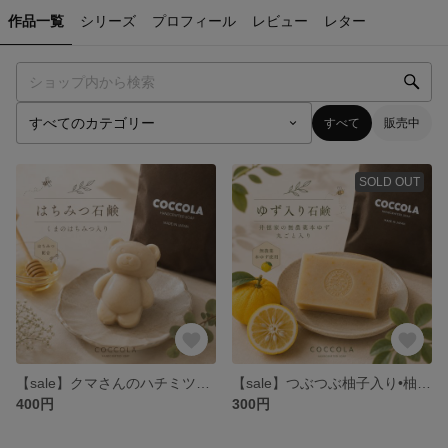
作品一覧
シリーズ
プロフィール
レビュー
レター
すべて
販売中
SOLD OUT
【sale】クマさんのハチミツ石鹸
【sale】つぶつぶ柚子入り•柚子まるごと石鹸
400円
300円