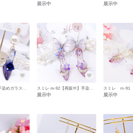
展示中
展示中
ローズ m-93 手染めガラスの靴のパールチェーンピアス
スミレ m-92【再販🫶】手染めガラスの靴とシフォン蝶とスミレのピアス 【ニッケルフリー】
展示中
展示中