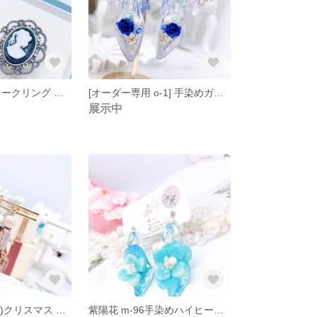
カメオ アンティークリング m-107 カメオアンティークシルバーリング
[オーダー専用 o-1] 手染めガラスの靴のルナとビジューリングのサクラピアス
展示中
雪の結晶 (SALE)クリスマス m-100 手染めガラスの靴のクリスマスボックスと雪の結晶ピアス 【サージカルステンレス316】
紫陽花 m-96手染めハイヒールの重なる紫陽花ピアス【サージカルステンレス316】