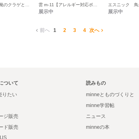
手染めガラスの靴のクラゲとイソギンチャクのトロピカルフラワーSeaレジンピアス
雲 m-11【アレルギー対応ポストピアス】手染めガラスの靴の雲デザインアシメピアス リボン🎀傘☂️
展示中
展示中
前へ
1
2
3
4
次へ
について
読みもの
で売りたい
minneとものづくりと
minne学習帖
ージ販売
ニュース
ード販売
minneの本
LUS