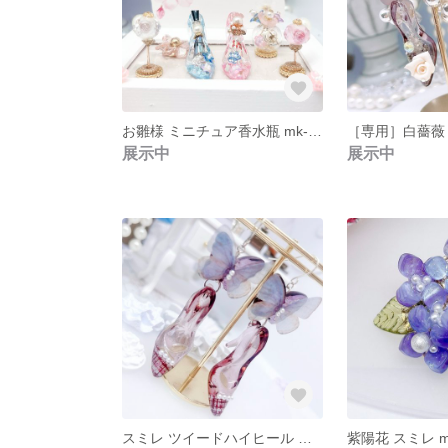
お雛様 ミニチュア香水瓶 mk-1 ミニチュア香水瓶シリーズ 手染めガラスの靴のお雛様セット
展示中
展示中
スミレ ツイードハイヒール 蝶々 m-106手染めガラスの靴とシフォン蝶とツイードパールのピアス