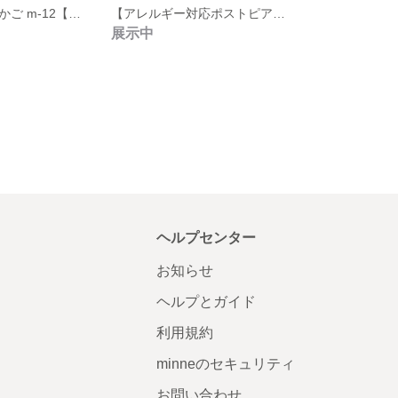
エスニック 鳥かご m-12【アレルギー対応ポストピアス】手染めガラスの鳥かごとエスニックヒールピアス
【アレルギー対応ポストピアス】手染めガラスの靴 親愛なる方へのキラメキピアス
展示中
ヘルプセンター
お知らせ
ヘルプとガイド
利用規約
minneのセキュリティ
お問い合わせ