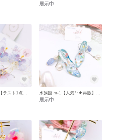
展示中
スミレ ｍ-91 【ラスト1点】手染めガラスの靴と3連蝶々のすみれ色ピアス 【サージカルステンレス316】
水族館 m-1【人気°･🐠再販】手染めガラスの靴 熱帯魚【ニッケルフリーシルバーフックピアス】
展示中