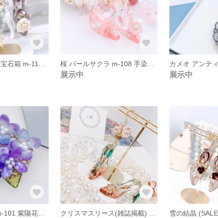
［専用］白薔薇 宝石箱 m-112 手染めガラスの靴の宝石箱ホワイトローズ アシメ使用ピアス
桜 パールサクラ m-108 手染めガラスの靴と桜いっぱい桜満開ピンクピアス
展示中
展示中
紫陽花 スミレ m-101 紫陽花とスミレいっぱいのお花畑ブローチ
クリスマスリース(雑誌掲載) m-90手染めハイヒールとリボンのクリスマスベルピアス