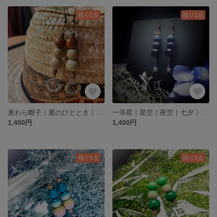
残り1点
残り1点
麦わら帽子｜夏のひととき｜ウッドビーズ×レザーのピアス｜素朴であたたかい色✨
一等星｜星空｜夜空｜七夕｜ウッドビーズ×レザーのピアス｜深くて綺麗なグラデーション✨
1,400円
1,400円
残り1点
残り1点