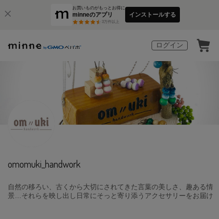
お買いものがもっとお得に
minneのアプリ
インストールする
3
万件以上
ログイン
omomuki_handwork
自然の移ろい、古くから大切にされてきた言葉の美しさ、趣ある情
景…それらを映し出し日常にそっと寄り添うアクセサリーをお届け