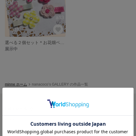
選べる２個セット＊お花畑ベビー、キッズヘアクリップ
展示中
minne ホーム
nanacoco’s GALLERY の作品一覧
minneを知る
minneについて
minneで買いたい