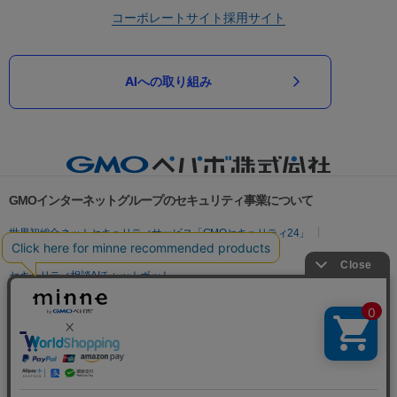
コーポレートサイト
採用サイト
AIへの取り組み
GMOインターネットグループのセキュリティ事業について
世界初総合ネットセキュリティサービス「GMOセキュリティ24」
パスワード漏洩診断
Webサイトリスク診断
セキュリティ相談AIチャットボット
実在証明・盗聴対策
サイバー攻撃対策（GMOサイバーセキュリティ byイエラエ）
サイバー攻撃対策（GMO Flatt Security）
なりすまし対策
セキュリティ事業の軌跡