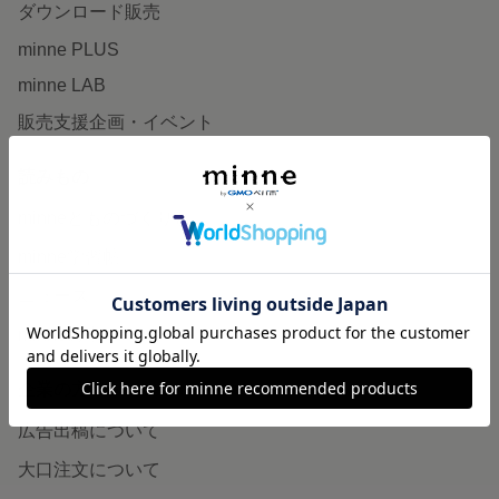
ダウンロード販売
minne PLUS
minne LAB
販売支援企画・イベント
読みもの
minneとものづくりと
minne学習帖
ニュース
minneの本
企業の方へ
広告出稿について
大口注文について