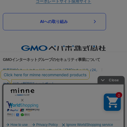
コーポレートサイト
採用サイト
AIへの取り組み
GMOインターネットグループのセキュリティ事業について
世界初総合ネットセキュリティサービス「GMOセキュリティ24」
パスワード漏洩診断
Webサイトリスク診断
セキュリティ相談AIチャットボット
実在証明・盗聴対策
サイバー攻撃対策（GMOサイバーセキュリティ byイエラエ）
サイバー攻撃対策（GMO Flatt Security）
なりすまし対策
セキュリティ事業の軌跡