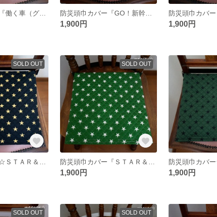
防災頭巾カバー『働く車（グレー）』座布団カバー式☆セーフティクッション用
防災頭巾カバー『GO！新幹線柄』
1,900円
1,900円
SOLD OUT
SOLD OUT
防災頭巾カバー☆ＳＴＡＲ＆ＳＴＡＲ(ブラックにカーキ色の星)☆座布団式☆セ－フティクッションES
防災頭巾カバー『ＳＴＡＲ＆ＳＴＡＲ』グリーン（座布団カバー式）セーフティクッション
1,900円
1,900円
SOLD OUT
SOLD OUT