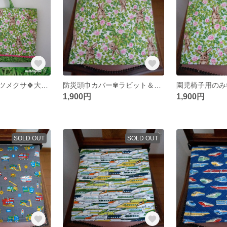
ラビット＆シロツメクサ🍀大きめ入学入園準備3点セット🐰
防災頭巾カバー✾ラビット＆シロツメクサ🍀（オフホワイト裏芝生)✾座布団カバー式☆セーフティクッション
1,900円
1,900円
SOLD OUT
SOLD OUT