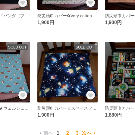
防災頭巾カバー『パンダ（ブルージーンズパッチワーク風）』園児椅子用（縦32cm）座布団カバー式☆
防災頭巾カバー✿Very cotton『いちご柄（グリーン）』
1,900円
1,900円
SOLD OUT
SOLD OUT
防災頭巾カバー★ウェルシュコーギー（セルリアンブルー地）★座布団カバー
防災頭巾カバー☆スペースファンタジー☆座布団式☆セ－フティクッションES
1,900円
1,880円
前へ
1
2
3
次へ