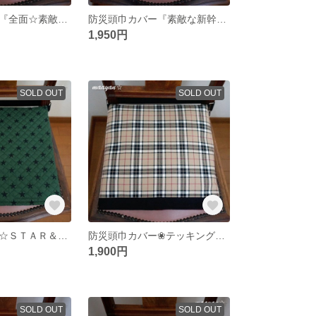
防災頭巾カバー『全面☆素敵な新幹線柄』座布団カバー式☆
防災頭巾カバー『素敵な新幹線柄＆STARブルー』座布団カバー式☆
1,950円
SOLD OUT
SOLD OUT
防災頭巾カバー☆ＳＴＡＲ＆ＳＴＡＲ(深緑にネイビー色の星)☆座布団式☆セ－フティクッションES
防災頭巾カバー❀テッキング タータンチェック（ベージュ）セ−フティクッションＥＳ
1,900円
SOLD OUT
SOLD OUT