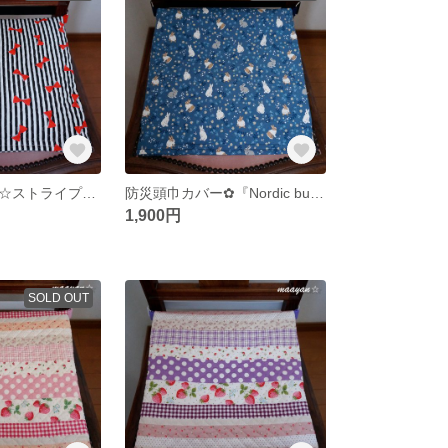
防災頭巾カバー☆ストライプ オン リボン☆座布団カバー式☆セーフティクッション
防災頭巾カバー✿『Nordic bunny（ノルディックバーニー）』座布団式
1,900円
SOLD OUT