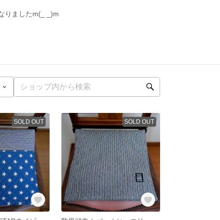
ましたm(_ _)m
SOLD OUT
SOLD OUT