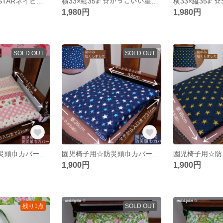
横33×縦35㌢☆STARネイビー＆ヒッコリーデニム☆防災頭巾カバー☆
横33×縦35㌢☆かっこいい星柄＆ヒッコリーデニム☆防災頭巾カバー☆
1,980円
1,980円
SOLD OUT
SOLD OUT
園児椅子用✾防災頭巾カバー✿Very cotton『いちご柄（ピンク）』
園児椅子用☆防災頭巾カバー☆かっこいい星柄☆座布団式☆セ－フティクッションES
1,900円
1,900円
残り1点
SOLD OUT