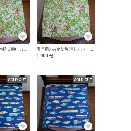
園児椅子用のみ✾防災頭巾カバー✾ラビット＆シロツメクサ🍀（サックス)✾座布団カバー式☆セーフティクッション
園児用のみ✾防災頭巾カバー✾ラビット＆シロツメクサ🍀（ピンク)✾座布団カバー式☆セーフティクッション
1,900円
SOLD OUT
SOLD OUT