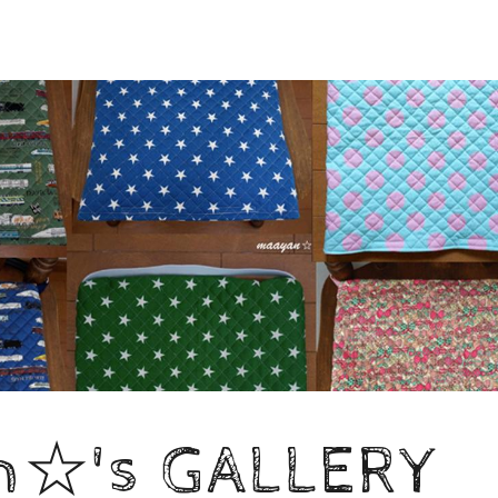
n☆'s GALLERY