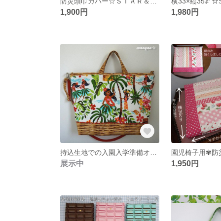
防災頭巾カバー☆ＳＴＡＲ＆ＳＴＡＲ(ネイビーに白の星)☆座布団式☆セ－フティクッションES
1,900円
1,980円
持込生地での入園入学準備オーダー参考例（4月〜12月のみ受付）
展示中
1,950円