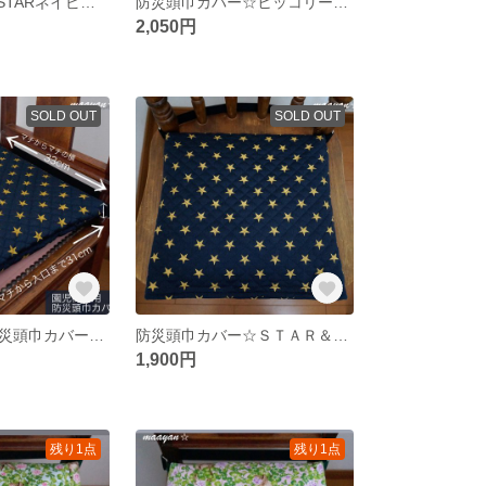
横33×縦35㌢☆STARネイビー＆ヒッコリーデニム☆防災頭巾カバー☆
防災頭巾カバー☆ヒッコリーデニム(ネイビー）☆座布団カバー式☆
2,050円
SOLD OUT
SOLD OUT
園児椅子用☆防災頭巾カバー☆ＳＴＡＲ＆ＳＴＡＲ(ネイビーにカーキ色の星)☆座布団式☆セ－フティクッションES
防災頭巾カバー☆ＳＴＡＲ＆ＳＴＡＲ(ネイビーにカーキ色の星)☆座布団式☆セ－フティクッションES
1,900円
残り1点
残り1点