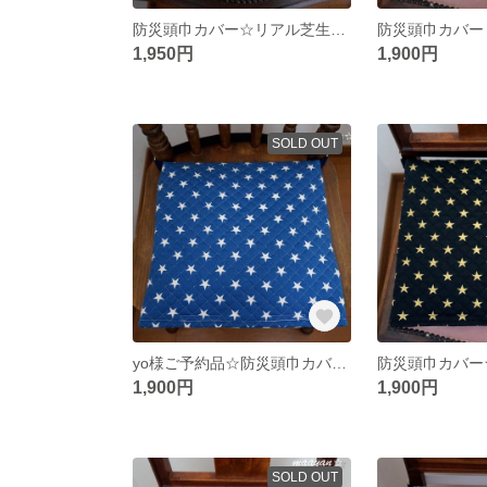
防災頭巾カバー☆リアル芝生柄☆座布団カバー式☆縦31㌢
1,950円
1,900円
SOLD OUT
yo様ご予約品☆防災頭巾カバー『ＳＴＡＲ＆ＳＴＡＲ』ブルー（座布団カバー式）
1,900円
1,900円
SOLD OUT