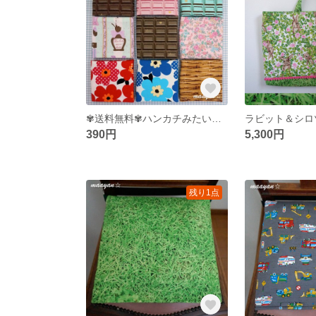
✾送料無料✾ハンカチみたいなサニタリー入れ✾ポケットに忍ばせ易い♪
390円
5,300円
残り1点