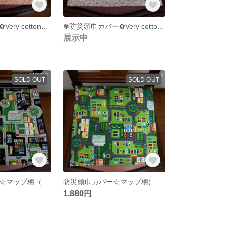
防災頭巾カバー✿Very cotton『いちご柄（ピンク）』
✾防災頭巾カバー✿Very cotton『いちご柄（パープル）』
展示中
SOLD OUT
SOLD OUT
防災頭巾カバー☆マップ柄（ブラック)☆座布団式☆セ－フティクッションES
防災頭巾カバー☆マップ柄(グリーン)☆座布団式☆ラスト1 点
1,880円