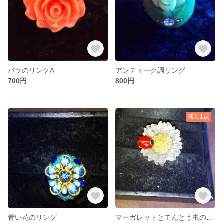
バラのリングA
アンティーク調リング
700円
800円
残り1点
青い花のリング
マーガレットとてんとう虫のリング