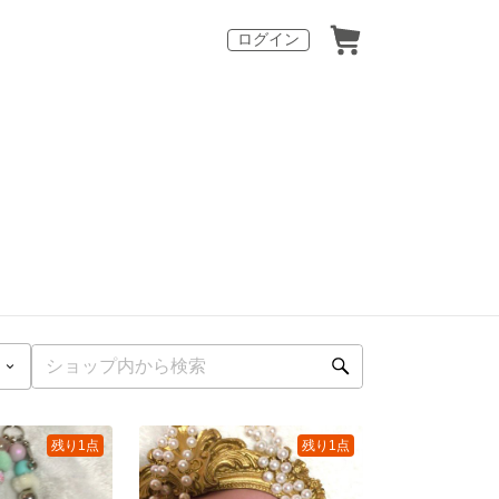
ログイン
残り1点
残り1点