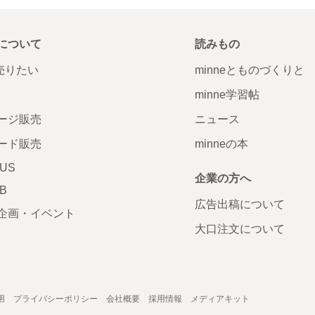
について
読みもの
で売りたい
minneとものづくりと
minne学習帖
ージ販売
ニュース
ード販売
minneの本
LUS
企業の方へ
AB
広告出稿について
企画・イベント
大口注文について
用
プライバシーポリシー
会社概要
採用情報
メディアキット