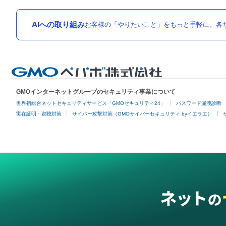
AIへの取り組み
お客様の「やりたいこと」をもっと手軽に。各サ
GMOインターネットグループのセキュリティ事業について
世界初総合ネットセキュリティサービス「GMOセキュリティ24」
パスワード漏洩診断
実在証明・盗聴対策
サイバー攻撃対策（GMOサイバーセキュリティ byイエラエ）