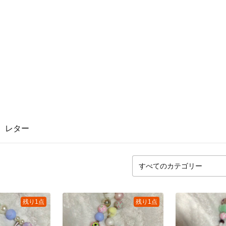
レター
残り1点
残り1点