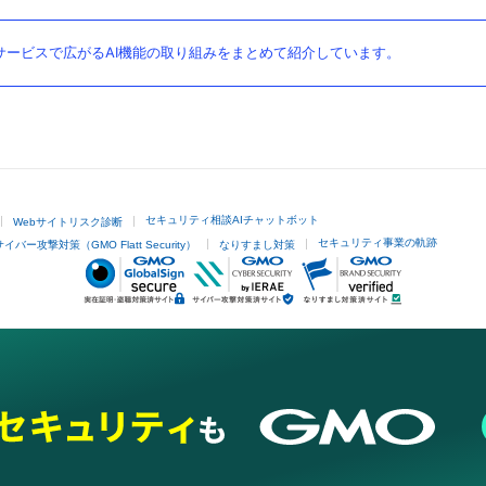
ービスで広がるAI機能の取り組みをまとめて紹介しています。
セキュリティ相談AIチャットボット
Webサイトリスク診断
セキュリティ事業の軌跡
サイバー攻撃対策（GMO Flatt Security）
なりすまし対策