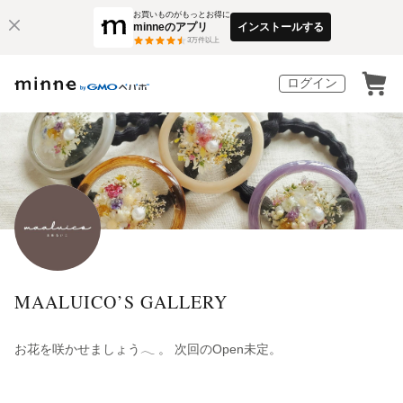
お買いものがもっとお得に
minneのアプリ
インストールする
3
万件以上
ログイン
MAALUICO’S GALLERY
お花を咲かせましょう𓂃 。 次回のOpen未定。