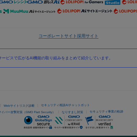
コーポレートサイト
採用サイト
ービスで広がるAI機能の取り組みをまとめて紹介しています。
セキュリティ相談AIチャットボット
Webサイトリスク診断
セキュリティ事業の軌跡
サイバー攻撃対策（GMO Flatt Security）
なりすまし対策