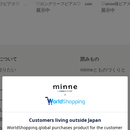
♡透かしモチーフピアス♡ sale
♡ロングリーフピアス♡ sale
♡akise様ピ
展示中
展示中
について
読みもの
で売りたい
minneとものづくりと
minne学習帖
ージ販売
ニュース
ード販売
minneの本
LUS
企業の方へ
AB
広告出稿について
企画・イベント