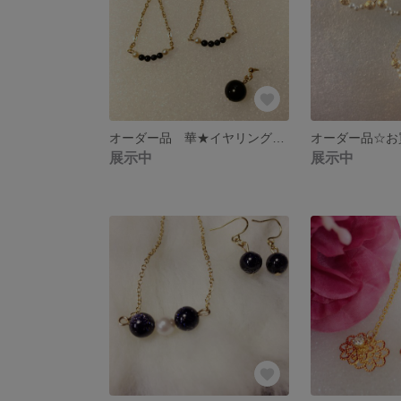
オーダー品 華★イヤリング etc
展示中
展示中