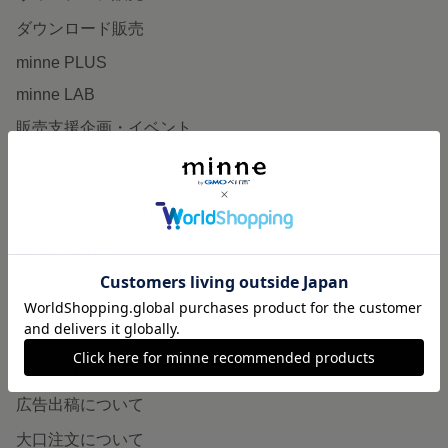
ダウンロード販売
minne PLUS
minne LAB
販売支援企画・イベント
読みもの
minneとものづくりと
minne学習帖
ニュース
minneの本
企業の方へ
広告出稿について
大口注文について