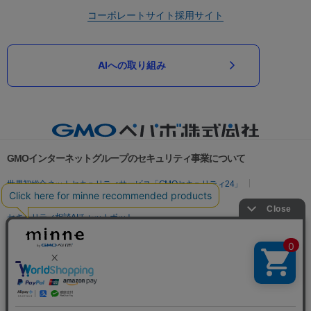
コーポレートサイト
採用サイト
AIへの取り組み
GMOインターネットグループのセキュリティ事業について
世界初総合ネットセキュリティサービス「GMOセキュリティ24」
パスワード漏洩診断
Webサイトリスク診断
セキュリティ相談AIチャットボット
実在証明・盗聴対策
サイバー攻撃対策（GMOサイバーセキュリティ byイエラエ）
サイバー攻撃対策（GMO Flatt Security）
なりすまし対策
セキュリティ事業の軌跡