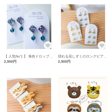
【 人気No'1 】 海色ドロップ🏝️ガラス/レジン/海/プール/夏/ブルー/水色/ピアス/イヤリング
揺れる花しずくのロングピアス・イヤリング｜チェコガラス｜金属アレルギー対応
2,900円
2,900円