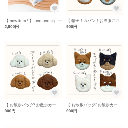
【 new item ! 】 une une clip 〰️
【 帽子！カバン！お洋服に♡】どうぶつ羊毛フェルトブローチ ネコ イヌ ウサギ カエル トラ ナマケモノ パンダ ハリネズミ クマ 卒業式 入学式
2,900円
900円
【 お散歩バッグ/ お散歩カートに♡】羊毛フェルトブローチ プードル イヌ 犬 ドッグ
【 お散歩バッグ/ お散歩カートに♡】フェルトブローチ シバイヌ 犬 安全ピン ミニチュアピンシャー チワワ
900円
900円