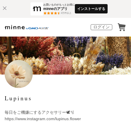
お買いものがもっとお得に
minneのアプリ
インストールする
3
万件以上
ログイン
Lupinus
毎日をご機嫌にするアクセサリー🕊️🫧
https://www.instagram.com/lupinus.flower