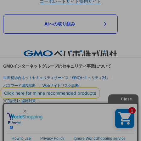
コーポレートサイト
採用サイト
AIへの取り組み
GMOインターネットグループのセキュリティ事業について
世界初総合ネットセキュリティサービス「GMOセキュリティ24」
パスワード漏洩診断
Webサイトリスク診断
セキュリティ相談AIチャットボット
実在証明・盗聴対策
サイバー攻撃対策（GMOサイバーセキュリティ byイエラエ）
サイバー攻撃対策（GMO Flatt Security）
なりすまし対策
セキュリティ事業の軌跡