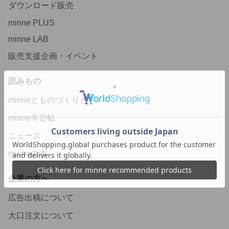
ダウンロード販売
minne PLUS
minne LAB
販売支援企画・イベント
読みもの
minneとものづくりと
minne学習帖
ニュース
minneの本
企業の方へ
広告出稿について
大口注文について