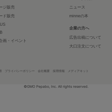
ージ販売
ニュース
ード販売
minneの本
LUS
企業の方へ
AB
広告出稿について
企画・イベント
大口注文について
用
プライバシーポリシー
会社概要
採用情報
メディアキット
©GMO Pepabo, Inc. All rights reserved.