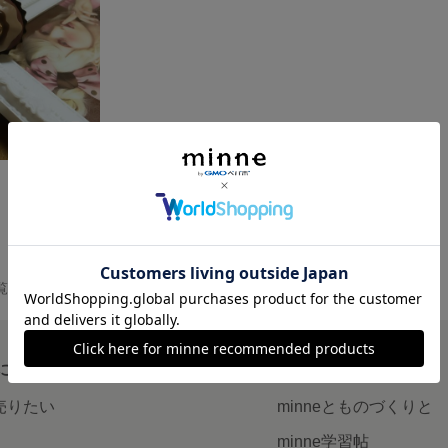
覧
について
読みもの
で売りたい
minneとものづくりと
minne学習帖