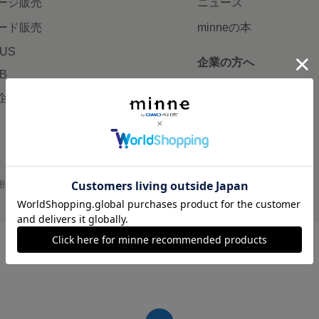
ージ販売
ニュース
ード販売
minneの本
LUS
企業の方へ
AB
広告出稿について
企画・イベント
大口注文について
用
プライバシーポリシー
会社概要
採用情報
メディアキット
©GMO Pepabo, Inc. All rights reserved.