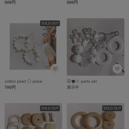
500円
500円
SOLD OUT
cotton pearl ⚪️ piace
🐭🌪🥚 parts set .
700円
展示中
SOLD OUT
SOLD OUT