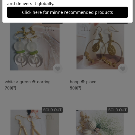
SOLD OUT
SOLD OUT
white × green ☘ earring
hoop 🔘 piace
700円
500円
SOLD OUT
SOLD OUT