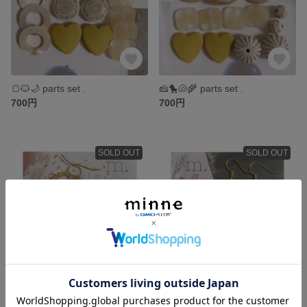
🍞🐱🌙 parts set .
🧀🐤🐚🌾 parts set .
700円
700円
SOLD OUT
SOLD OUT
white × gold 🔱 piace
asymmetry 🕌 piace
500円
500円