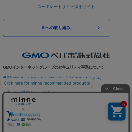
コーポレートサイト
採用サイト
AIへの取り組み
GMOインターネットグループのセキュリティ事業について
世界初総合ネットセキュリティサービス「GMOセキュリティ24」
パスワード漏洩診断
Webサイトリスク診断
セキュリティ相談AIチャットボット
実在証明・盗聴対策
サイバー攻撃対策（GMOサイバーセキュリティ byイエラエ）
サイバー攻撃対策（GMO Flatt Security）
なりすまし対策
セキュリティ事業の軌跡