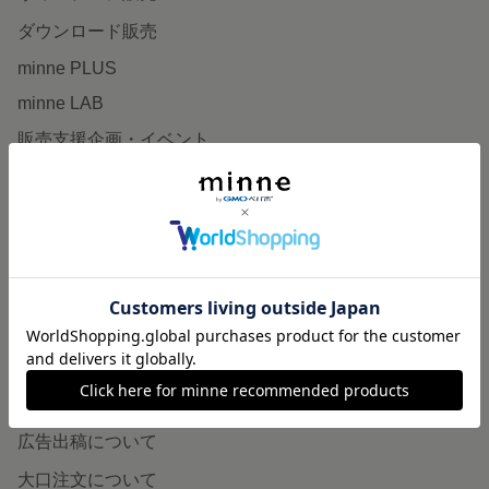
ダウンロード販売
minne PLUS
minne LAB
販売支援企画・イベント
読みもの
minneとものづくりと
minne学習帖
ニュース
minneの本
企業の方へ
広告出稿について
大口注文について