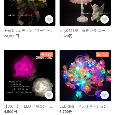
✴︎光るウエディングブーケ✴︎ 薔薇のブーケ LED ライト 花束 ローズブーケ ウェディング 結婚式 ギフト
luffy0429様 薔薇 バラ ローズ フェイクスイッチ ローズライト 間接照明 ランプ ライト LED スタンドライト ローズランプ アンティーク調 姫系
23,500円
6,320円
残り1点
残り1点
【30cm】 LED リモコン タッチ 薔薇 ローズライト グラデーション
LED 薔薇 イルミネーションライト クリスマス バラ ライト ガーランド
4,500円
6,700円