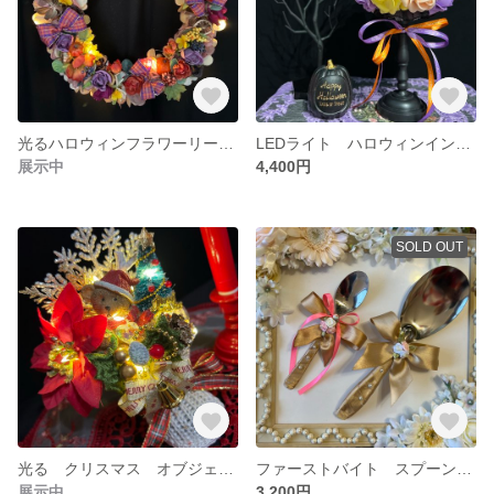
光るハロウィンフラワーリース LEDライト イルミネーション ハンドメイド
LEDライト ハロウィンインテリアライト ローズランプ スタンドライト ライト
展示中
4,400円
SOLD OUT
光る クリスマス オブジェ オーナメント LEDライト クリスマスツリー テディベア クマ 置物
ファーストバイト スプーン 2本セット ウェディング 結婚式
展示中
3,200円