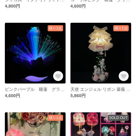
4,800円
4,600円
残り1点
残り1点
ピンクパープル 睡蓮 グラデーションライト 2パターン切り替え LED インテリアライト フラワーライト 仏花
天使 エンジェル リボン 薔薇 アンティーク調ライト 間接照明 スタンドライト
4,600円
5,860円
残り1点
SOLD OUT