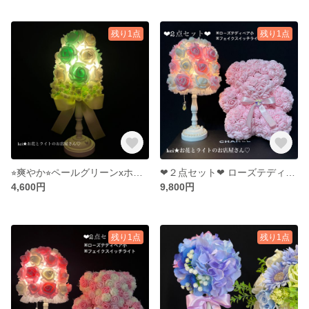
残り1点
残り1点
⭐︎爽やか⭐︎ペールグリーンxホワイトローズとかすみ草の緑鮮やかなブーケのライト⌘
❤︎２点セット❤︎ ローズテディベア・薔薇のスワロフスキーフェイクスイッチライト バラ ローズランプ 間接照明 スタンドライト テーブルランプ ギフト
4,600円
9,800円
残り1点
残り1点