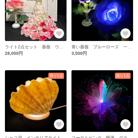
ライト2点セット 薔薇 ウェディングドレスのライト 一輪薔薇ライト ウェディング スタンドライト 結婚式 バラ 間接照明
青い薔薇 ブルーローズ 一輪薔薇 ライト アンティーク調ライト スタンドライト 薔薇のライト
28,000円
3,500円
残り1点
残り1点
シャコ貝 インテリアライト LED USB 間接照明 テーブルランプ シェル
コーラルピンク 睡蓮 グラデーションライト 2パターン切り替え LED インテリアライト フラワーライト 仏花