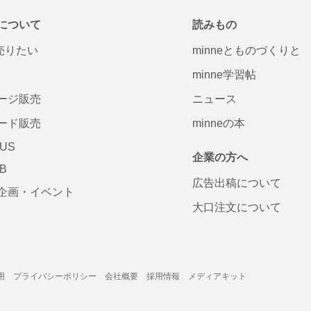
について
読みもの
で売りたい
minneとものづくりと
minne学習帖
ージ販売
ニュース
ード販売
minneの本
LUS
企業の方へ
AB
広告出稿について
企画・イベント
大口注文について
用
プライバシーポリシー
会社概要
採用情報
メディアキット