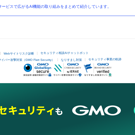
ービスで広がるAI機能の取り組みをまとめて紹介しています。
セキュリティ相談AIチャットボット
Webサイトリスク診断
セキュリティ事業の軌跡
サイバー攻撃対策（GMO Flatt Security）
なりすまし対策