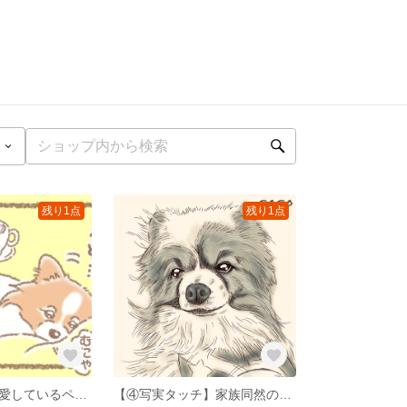
残り1点
残り1点
【⑤ヘッダー】愛しているペットのヘッダー画を描かせていただきます。（※①イラストタッチor②マンガタッチをご依頼された方限定）
【④写実タッチ】家族同然の愛しているペット、亡くなったけれど愛していた‬ペットを写実タッチで心を込めて描かせていただきます。