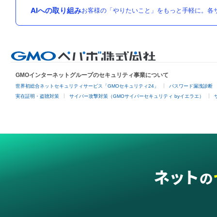
AIへの取り組み
お客様の「やりたいこと」をもっと手軽に。各サ
GMOインターネットグループのセキュリティ事業について
世界初総合ネットセキュリティサービス「GMOセキュリティ24」
パスワード漏洩診断
実在証明・盗聴対策
サイバー攻撃対策（GMOサイバーセキュリティ byイエラエ）