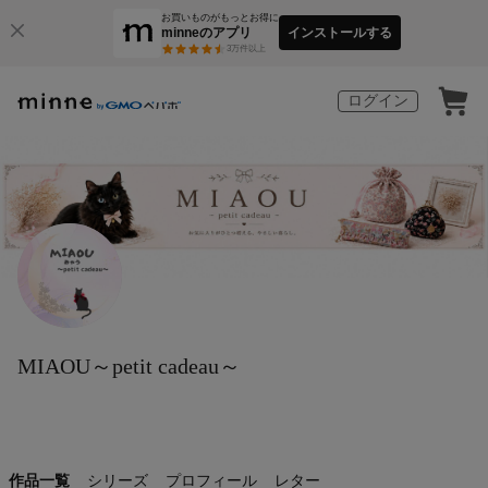
お買いものがもっとお得に
minneのアプリ
インストールする
3
万件以上
ログイン
MIAOU～petit cadeau～
作品一覧
シリーズ
プロフィール
レター