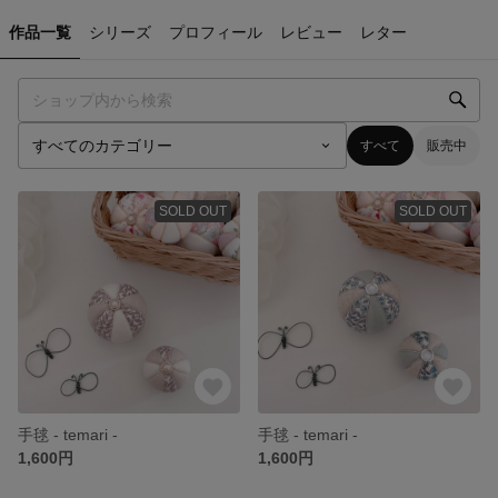
作品一覧
シリーズ
プロフィール
レビュー
レター
すべて
販売中
SOLD OUT
SOLD OUT
手毬 - temari -
手毬 - temari -
1,600円
1,600円