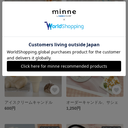
オリジナル手毬 セット(pink)
オリジナル手毬 セット（blue）
720円
720円
SOLD OUT
SOLD OUT
アイスクリームキャンドル
オーダーキャンドル、サシェ
600円
1,250円