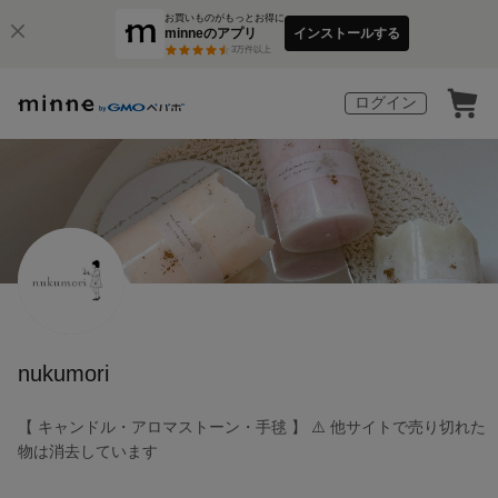
お買いものがもっとお得に
minneのアプリ
インストールする
3
万件以上
ログイン
nukumori
【 キャンドル・アロマストーン・手毬 】 ⚠️ 他サイトで売り切れた
物は消去しています