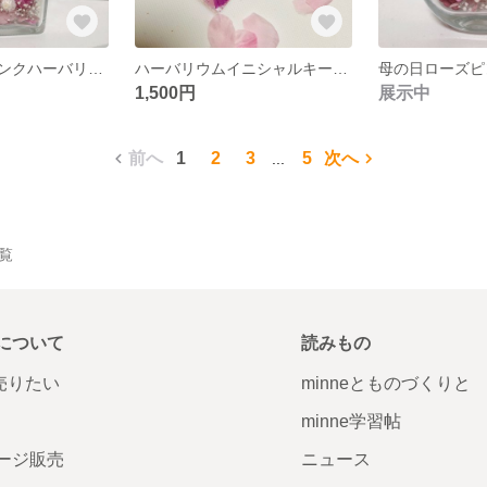
母の日ローズピンクハーバリウム
ハーバリウムイニシャルキーホルダー
1,500円
展示中
前へ
1
2
3
5
次へ
...
一覧
について
読みもの
で売りたい
minneとものづくりと
minne学習帖
ージ販売
ニュース