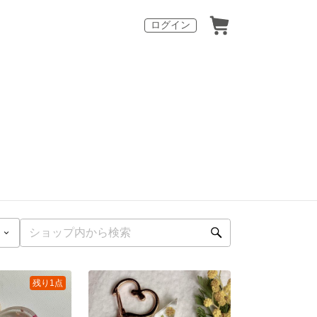
ログイン
残り1点