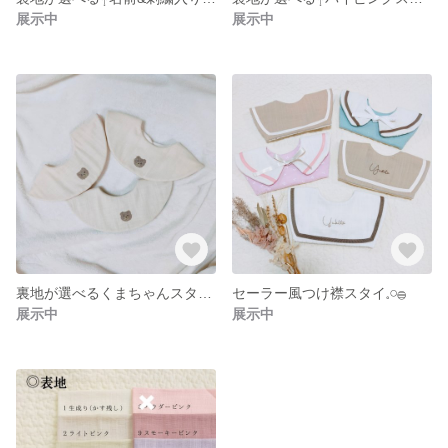
展示中
展示中
裏地が選べるくまちゃんスタイ 𓇣
セーラー風つけ襟スタイ𓈒𓏸𓐍
展示中
展示中