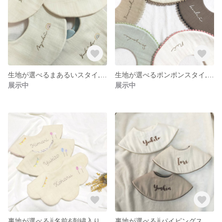
生地が選べるまあるいスタイ𓈒𓏸𓐍
生地が選べるポンポンスタイ𓈒𓏸𓐍
展示中
展示中
裏地が選べる𓋈名前&刺繍入りスタイ𓈒𓏸𓐍
裏地が選べる𓋈パイピングスタイ𓋈𓋈