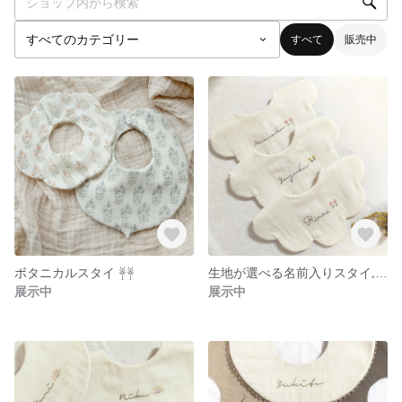
すべて
販売中
ボタニカルスタイ 𓋈𓋈
生地が選べる名前入りスタイ𓈒𓏸𓐍
展示中
展示中