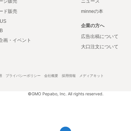
ージ販売
ニュース
ード販売
minneの本
LUS
企業の方へ
AB
広告出稿について
企画・イベント
大口注文について
用
プライバシーポリシー
会社概要
採用情報
メディアキット
©GMO Pepabo, Inc. All rights reserved.