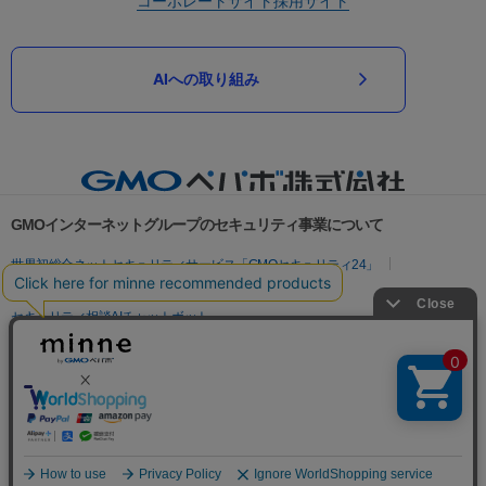
コーポレートサイト
採用サイト
AIへの取り組み
GMOインターネットグループのセキュリティ事業について
世界初総合ネットセキュリティサービス「GMOセキュリティ24」
パスワード漏洩診断
Webサイトリスク診断
セキュリティ相談AIチャットボット
実在証明・盗聴対策
サイバー攻撃対策（GMOサイバーセキュリティ byイエラエ）
サイバー攻撃対策（GMO Flatt Security）
なりすまし対策
セキュリティ事業の軌跡