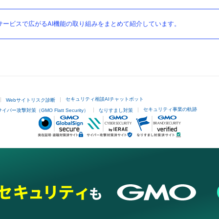
ービスで広がるAI機能の取り組みをまとめて紹介しています。
セキュリティ相談AIチャットボット
Webサイトリスク診断
セキュリティ事業の軌跡
サイバー攻撃対策（GMO Flatt Security）
なりすまし対策