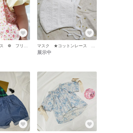
スモックブラウス ❁ フリル ❁ ぽわん袖
マスク ★コットンレース ❁リネン ★オーガニックコットン
展示中