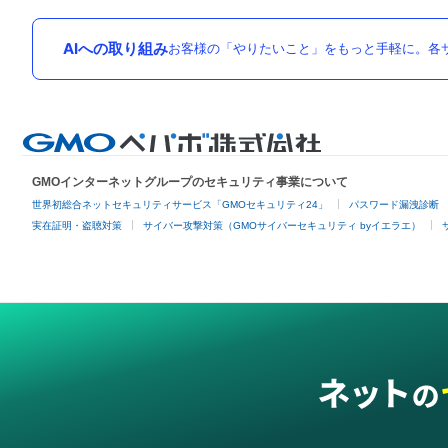
AIへの取り組み
お客様の「やりたいこと」をもっと手軽に。各サ
GMOインターネットグループのセキュリティ事業について
世界初総合ネットセキュリティサービス「GMOセキュリティ24」
パスワード漏洩診断
実在証明・盗聴対策
サイバー攻撃対策（GMOサイバーセキュリティ byイエラエ）