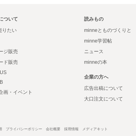
について
読みもの
で売りたい
minneとものづくりと
minne学習帖
ージ販売
ニュース
ード販売
minneの本
LUS
企業の方へ
AB
広告出稿について
企画・イベント
大口注文について
用
プライバシーポリシー
会社概要
採用情報
メディアキット