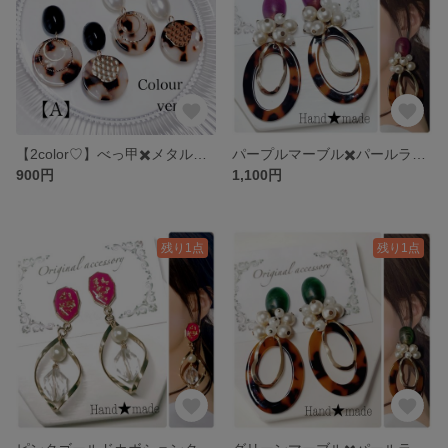
【2color♡】べっ甲✖️メタル アシンメトリーピアス
パープルマーブル✖️パールランダムべっ甲ピアス
900円
1,100円
残り1点
残り1点