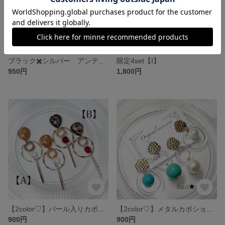
ブラック✖️シルバー アンティークヘアクリップ
限定4set【I】
950円
1,800円
【2color♡】パール入りカボションロングピアス
【2color♡】メタルカボションアシンメトリーピアス
900円
900円