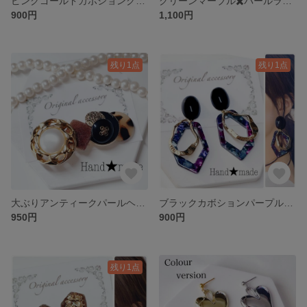
ピンクゴールドカボションクリアピアス
グリーンマーブル✖️パールランダムべっ甲ピアス
900円
1,100円
残り1点
残り1点
大ぶりアンティークパールヘアクリップ
ブラックカボションパープルべっ甲ピアス
950円
900円
残り1点