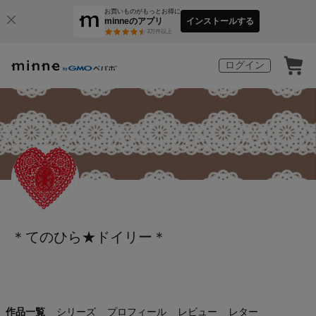
お買いものがもっとお得に
minneのアプリ
インストールする
3
万件以上
ログイン
＊てのひら★ドイリー＊
作品一覧
シリーズ
プロフィール
レビュー
レター