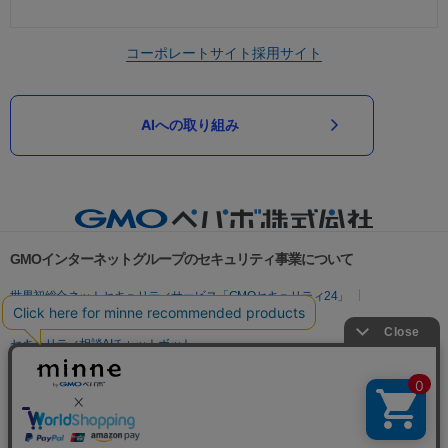
コーポレートサイト
採用サイト
AIへの取り組み
GMOインターネットグループのセキュリティ事業について
世界初総合ネットセキュリティサービス「GMOセキュリティ24」
パスワード漏洩診断
Webサイトリスク診断
セキュリティ相談AIチャットボット
実在証明・盗聴対策
サイバー攻撃対策（GMOサイバーセキュリティ byイエラエ）
サイバー攻撃対策（GMO Flatt Security）
なりすまし対策
セキュリティ事業の軌跡