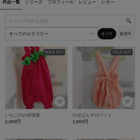
作品一覧
シリーズ
プロフィール
レビュー
レター
すべて
販売中
SOLD OUT
SOLD OUT
いちごのお砂場着
かぼぱんサロペット
2,000円
1,800円