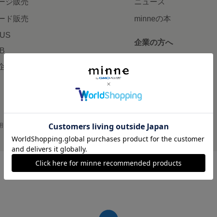
ージ販売
ニュース
ード販売
minneの本
LUS
企業の方へ
AB
広告出稿について
企画・イベント
大口注文について
用
プライバシーポリシー
会社概要
採用情報
メディアキット
©GMO Pepabo, Inc. All rights reserved.