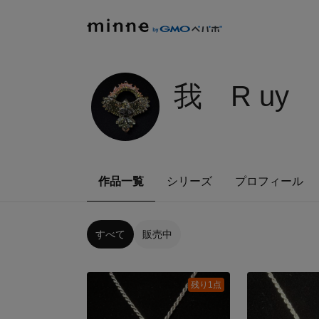
我 R uy
作品一覧
シリーズ
プロフィール
すべて
販売中
残り1点