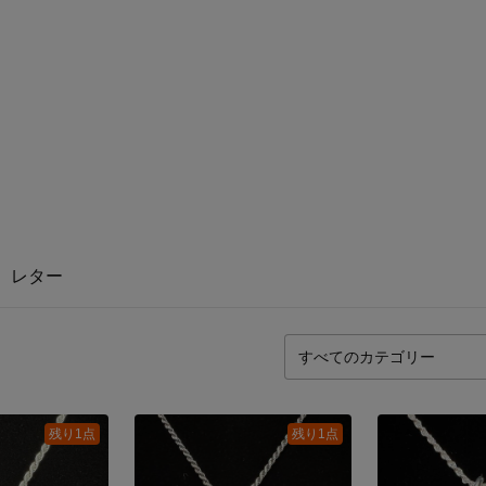
レター
残り1点
残り1点