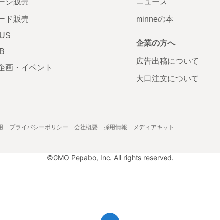
ージ販売
ニュース
ード販売
minneの本
LUS
企業の方へ
AB
広告出稿について
企画・イベント
大口注文について
用
プライバシーポリシー
会社概要
採用情報
メディアキット
©GMO Pepabo, Inc. All rights reserved.