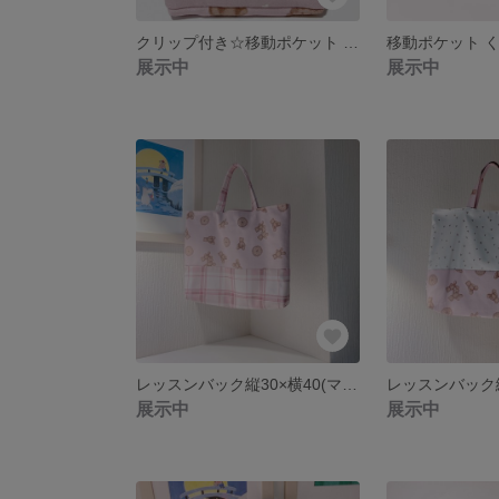
クリップ付き☆移動ポケット くま（オプションナンバー②）
展示中
展示中
レッスンバック縦30×横40(マチ5cm)
展示中
展示中