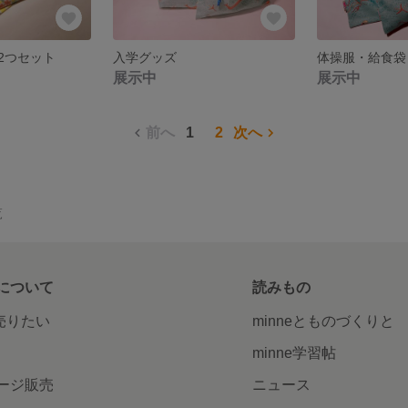
2つセット
入学グッズ
体操服・給食袋
展示中
展示中
前へ
1
2
次へ
覧
について
読みもの
で売りたい
minneとものづくりと
minne学習帖
ージ販売
ニュース