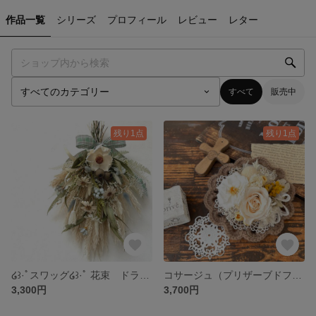
作品一覧
シリーズ
プロフィール
レビュー
レター
すべて
販売中
残り1点
残り1点
໒꒱·ﾟスワッグ໒꒱·ﾟ 花束 ドライフラワー
コサージュ（プリザーブドフラワー）入園式、入学式、卒園式、卒業式
3,300円
3,700円