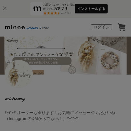
お買いものがもっとお得に
minneのアプリ
インストールする
3
万件以上
ログイン
mixberry
𖤣𖥧𖥣𖡡𖥧𖤣 オーダーも承ります！お気軽にメッセージくださいね
（InstagramのDMからでもok！）𖤣𖥧𖥣𖡡𖥧𖤣