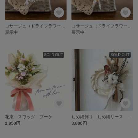
コサージュ（ドライフラワー）入園式、入学式、卒園式、卒業式
コサージュ（ドライフラワー）入園式、入学式、卒園式、卒業式
展示中
展示中
SOLD OUT
SOLD OUT
花束 スワッグ ブーケ
しめ縄飾り しめ縄リース 正月飾り ໒꒱ミニ花束໒꒱·ﾟ ドライフラワー
2,950円
3,800円