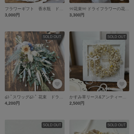
フラワーギフト 香水瓶 ドライフラワー プリザーブドフラワー
୨୧花束୨୧ ドライフラワーの花束 ブーク
3,000円
3,300円
SOLD OUT
SOLD OUT
໒꒱·ﾟスワッグ໒꒱·ﾟ 花束 ドライフラワー
かすみ草リース&アンティークwoodフレーム𓍯𓇠 壁飾り&立てて飾る事もok
4,200円
2,500円
SOLD OUT
SOLD OUT