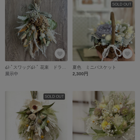
SOLD OUT
໒꒱·ﾟスワッグ໒꒱·ﾟ 花束 ドライフラワー
夏色 ミニバスケット
展示中
2,300円
SOLD OUT