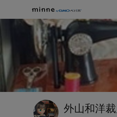
外山和洋裁