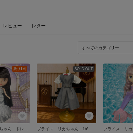
レビュー
レター
残り1点
SOLD OUT
ブライス リカちゃん ドレスセット
ブライス リカちゃん 1/6サイズ 制服（夏服）