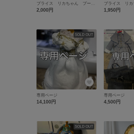
ブライス リカちゃん プーリップ 1/6サイズ 制服
2,000円
1,950円
SOLD OUT
専用ページ
専用ページ
14,100円
4,500円
SOLD OUT