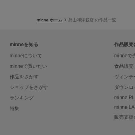
minne ホーム
外山和洋裁店 の作品一覧
minneを知る
作品販売
minneについて
minne
minneで買いたい
食品販売
作品をさがす
ヴィンテ
ショップをさがす
ダウンロ
minne P
ランキング
minne L
特集
販売支援