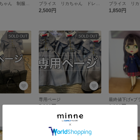
ブライス リカちゃん 制服 セット
ブライス リカちゃん ドレス ドレスセット
2,500円
1,850円
SOLD OUT
SOLD OUT
専用ページ
5,860円
1,100円
SOLD OUT
SOLD OUT