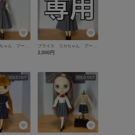
ブライス リカちゃん プーリップ 1/6サイズ制服（夏服）
ブライス リカちゃん プーリップ 1/6サイズ制服
2,000円
SOLD OUT
SOLD OUT