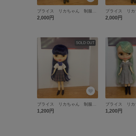
ブライス リカちゃん 制服 ワンピース
2,000円
2,000円
SOLD OUT
ブライス リカちゃん 制服 セット
1,200円
1,200円