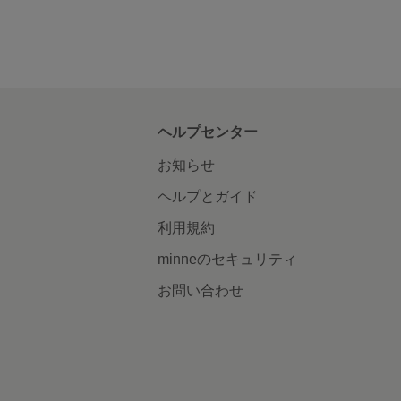
ヘルプセンター
お知らせ
ヘルプとガイド
利用規約
minneのセキュリティ
お問い合わせ