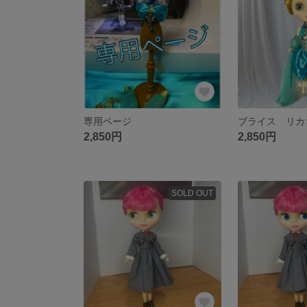
専用ページ
2,850円
2,850円
SOLD OUT