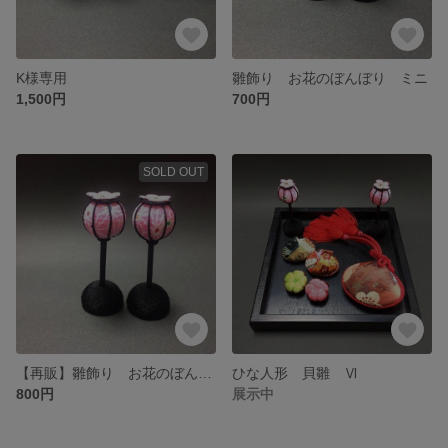
K様専用
雛飾り お花のぼんぼり ミニ
1,500円
700円
SOLD OUT
【再販】雛飾り お花のぼんぼり Ⅱ
ひな人形 貝雛 Ⅵ
800円
展示中