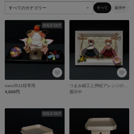
すべて
販売中
SOLD OUT
naru3511様専用
つまみ細工と押絵アレンジのおひなさま
4,600円
展示中
SOLD OUT