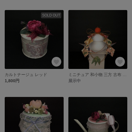
SOLD OUT
カルトナージュ レッド
ミニチュア 和小物 三方 古布 押絵
1,800円
展示中