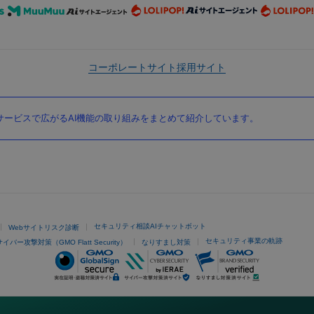
コーポレートサイト
採用サイト
ービスで広がるAI機能の取り組みをまとめて紹介しています。
セキュリティ相談AIチャットボット
Webサイトリスク診断
セキュリティ事業の軌跡
サイバー攻撃対策（GMO Flatt Security）
なりすまし対策