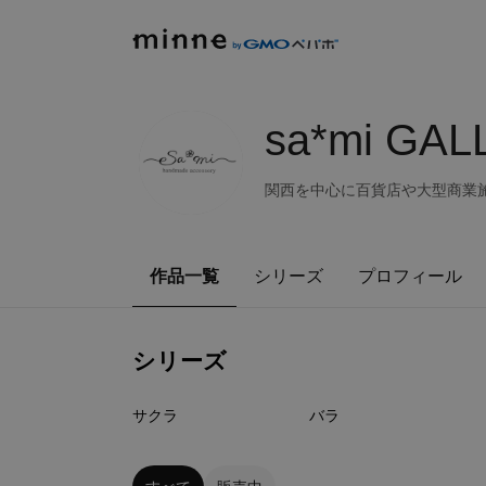
sa*mi GA
関西を中心に百貨店や大型商業施設
作品一覧
シリーズ
プロフィール
シリーズ
3
点
5
点
サクラ
バラ