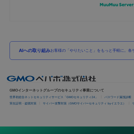
AIへの取り組み
お客様の「やりたいこと」をもっと手軽に。各サ
GMOインターネットグループのセキュリティ事業について
世界初総合ネットセキュリティサービス「GMOセキュリティ24」
パスワード漏洩診断
実在証明・盗聴対策
サイバー攻撃対策（GMOサイバーセキュリティ byイエラエ）