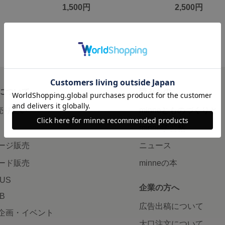
1,500円
2,500円
について
読みもの
で売りたい
minneとものづくりと
minne学習帖
ージ販売
ニュース
ード販売
minneの本
LUS
企業の方へ
AB
広告出稿について
企画・イベント
大口注文について