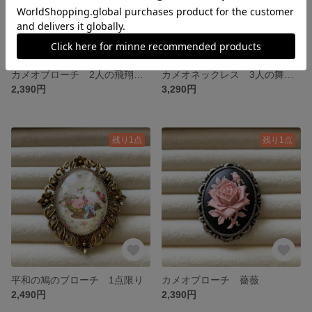
カメオブローチ 2人の飛翔天使
カメオネックレス 3人の舞姫 ２ウェイタイプ
2,390円
3,290円
残り1点
残り1点
平和の鳩のブローチ 1点限り
カメオブローチ 薔薇
2,490円
2,390円