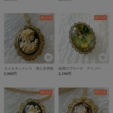
残り1点
残り1点
カメオネックレス 鳩と女神様
妖精のブローチ デイジー 1点限り
2,980円
2,190円
残り1点
残り1点