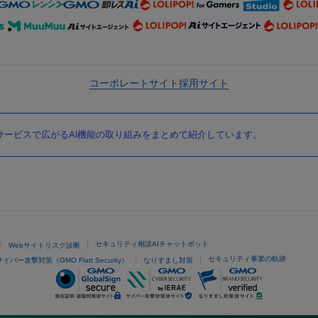
コーポレートサイト
採用サイト
ービスで広がるAI機能の取り組みをまとめて紹介しています。
セキュリティ相談AIチャットボット
Webサイトリスク診断
セキュリティ事業の軌跡
サイバー攻撃対策（GMO Flatt Security）
なりすまし対策