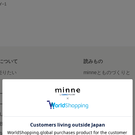
−1
について
読みもの
で売りたい
minneとものづくりと
minne学習帖
ージ販売
ニュース
ード販売
minneの本
LUS
企業の方へ
AB
広告出稿について
企画・イベント