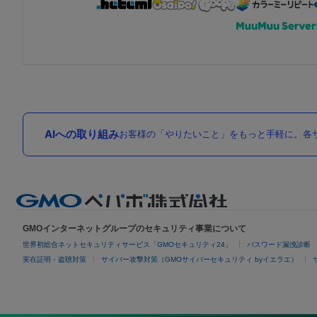
AIへの取り組み
お客様の「やりたいこと」をもっと手軽に。各サ
GMOインターネットグループのセキュリティ事業について
世界初総合ネットセキュリティサービス「GMOセキュリティ24」
パスワード漏洩診断
実在証明・盗聴対策
サイバー攻撃対策（GMOサイバーセキュリティ byイエラエ）