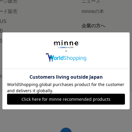
ージ販売
ニュース
ード販売
minneの本
LUS
企業の方へ
AB
広告出稿について
企画・イベント
大口注文について
用
プライバシーポリシー
会社概要
採用情報
メディアキット
©GMO Pepabo, Inc. All rights reserved.