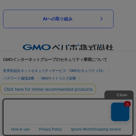
AIへの取り組み
GMOインターネットグループのセキュリティ事業について
世界初総合ネットセキュリティサービス「GMOセキュリティ24」
パスワード漏洩診断
Webサイトリスク診断
セキュリティ相談AIチャットボット
実在証明・盗聴対策
サイバー攻撃対策（GMOサイバーセキュリティ byイエラエ）
サイバー攻撃対策（GMO Flatt Security）
なりすまし対策
セキュリティ事業の軌跡