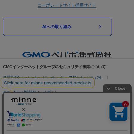
コーポレートサイト
採用サイト
AIへの取り組み
GMOインターネットグループのセキュリティ事業について
世界初総合ネットセキュリティサービス「GMOセキュリティ24」
パスワード漏洩診断
Webサイトリスク診断
セキュリティ相談AIチャットボット
実在証明・盗聴対策
サイバー攻撃対策（GMOサイバーセキュリティ byイエラエ）
サイバー攻撃対策（GMO Flatt Security）
なりすまし対策
セキュリティ事業の軌跡