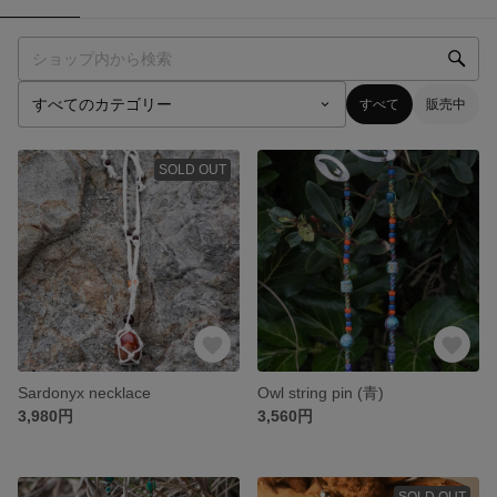
すべて
販売中
SOLD OUT
Sardonyx necklace
Owl string pin (青)
3,980円
3,560円
SOLD OUT