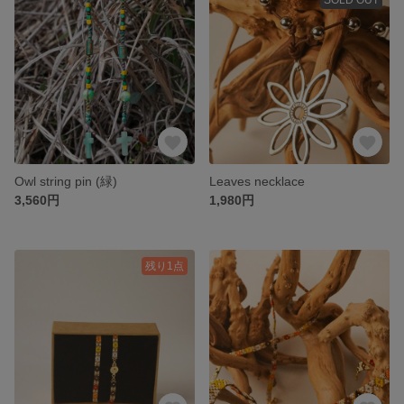
Owl string pin (緑)
Leaves necklace
3,560円
1,980円
残り1点