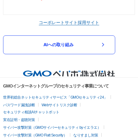
コーポレートサイト
採用サイト
AIへの取り組み
GMOインターネットグループのセキュリティ事業について
世界初総合ネットセキュリティサービス「GMOセキュリティ24」
パスワード漏洩診断
Webサイトリスク診断
セキュリティ相談AIチャットボット
実在証明・盗聴対策
サイバー攻撃対策（GMOサイバーセキュリティ byイエラエ）
サイバー攻撃対策（GMO Flatt Security）
なりすまし対策