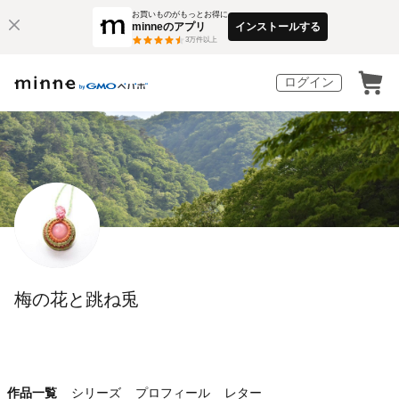
お買いものがもっとお得に
minneのアプリ
インストールする
3
万件以上
ログイン
梅の花と跳ね兎
作品一覧
シリーズ
プロフィール
レター