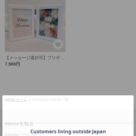
【メッセージ選択可】プリザーブドフラワー ガラス フォトフレーム Sサイズ
7,980円
minne ホーム
m-k-flower の作品一覧
minneを知る
minneについて