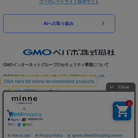
コーポレートサイト
採用サイト
AIへの取り組み
GMOインターネットグループのセキュリティ事業について
世界初総合ネットセキュリティサービス「GMOセキュリティ24」
パスワード漏洩診断
Webサイトリスク診断
セキュリティ相談AIチャットボット
実在証明・盗聴対策
サイバー攻撃対策（GMOサイバーセキュリティ byイエラエ）
サイバー攻撃対策（GMO Flatt Security）
なりすまし対策
セキュリティ事業の軌跡