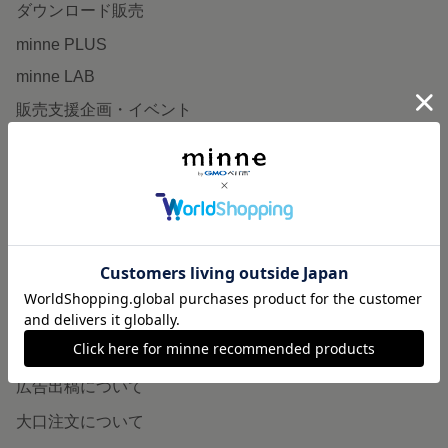
ダウンロード販売
minne PLUS
minne LAB
販売支援企画・イベント
読みもの
minneとものづくりと
minne学習帖
ニュース
minneの本
企業の方へ
広告出稿について
大口注文について