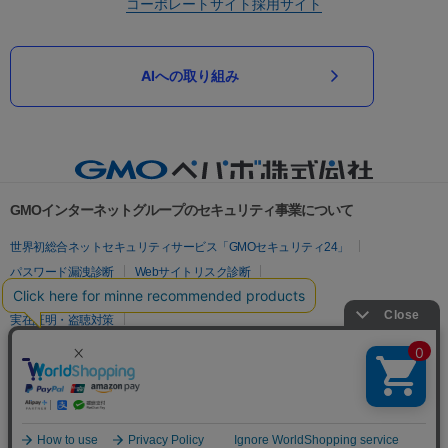
コーポレートサイト
採用サイト
AIへの取り組み
GMOインターネットグループのセキュリティ事業について
世界初総合ネットセキュリティサービス「GMOセキュリティ24」
パスワード漏洩診断
Webサイトリスク診断
セキュリティ相談AIチャットボット
実在証明・盗聴対策
サイバー攻撃対策（GMOサイバーセキュリティ byイエラエ）
サイバー攻撃対策（GMO Flatt Security）
なりすまし対策
セキュリティ事業の軌跡