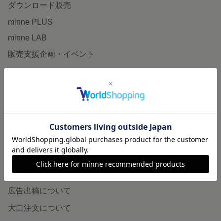
ダウンロード販売
minne PLUS
minne LAB
販売支援企画・イベント
読みもの
minneとものづくりと
minne学習帖
ニュース
minneの本
企業の方へ
広告出稿について
大口注文について